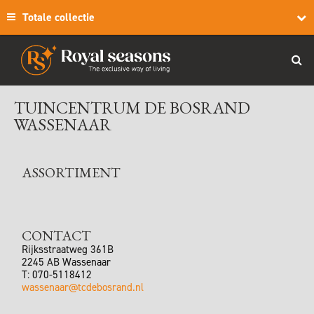
Totale collectie
TUINCENTRUM DE BOSRAND
WASSENAAR
ASSORTIMENT
CONTACT
Rijksstraatweg 361B
2245 AB
Wassenaar
T:
070-5118412
wassenaar@tcdebosrand.nl