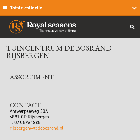
Totale collectie
TUINCENTRUM DE BOSRAND
RIJSBERGEN
ASSORTIMENT
CONTACT
Antwerpseweg 30A
4891 CP
Rijsbergen
T:
076 5961885
rijsbergen@tcdebosrand.nl