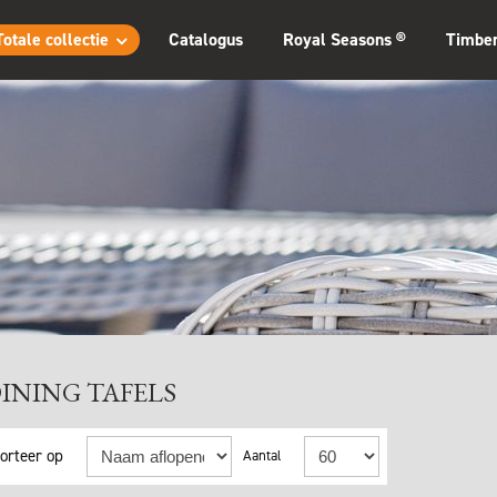
Totale collectie
Catalogus
Royal Seasons ®
Timbe
INING TAFELS
orteer op