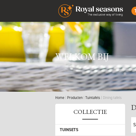
WELKOM BIJ
Home
Producten
Tuintafels
Dining tafels
D
COLLECTIE
S
TUINSETS