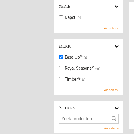
SERIE
Napoli
(6)
Wis selectie
MERK
Ease Up®
(6)
Royal Seasons®
(58)
Timber®
(6)
Wis selectie
ZOEKEN
Wis selectie