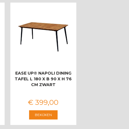
EASE UP® NAPOLI DINING
TAFEL L 180 X B 90 X H 76
CM ZWART
€
399
,
00
BEKIJKEN