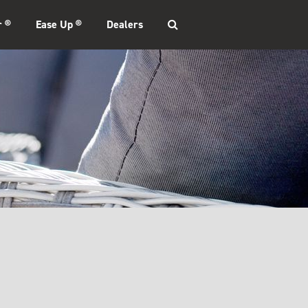
r ®
Ease Up ®
Dealers