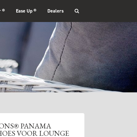
r ®
Ease Up ®
Dealers
SONS® PANAMA
OES VOOR LOUNGE