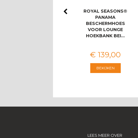
ROYAL SEASONS®
ROYAL SEASONS®
LAS PALMAS STOEL-
PANAMA
BANK DINING SET
BESCHERMHOES
VOOR 8 PERS…
VOOR LOUNGE
HOEKBANK BEI…
€
3.674
,
00
€
139
,
00
BEKIJKEN
BEKIJKEN
LEES MEER OVER