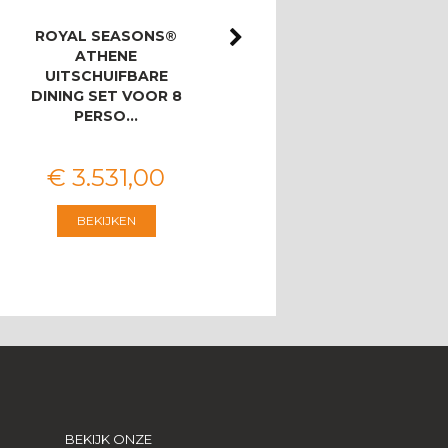
ROYAL SEASONS®
ROYAL SEASONS®
ATHENE
ATHENE/BAHIA
UITSCHUIFBARE
LOUNGESET MET 3-
DINING SET VOOR 8
ZITSBANK
PERSO…
€
3.531
,
00
€
2.546
,
00
BEKIJKEN
BEKIJKEN
BEKIJK ONZE