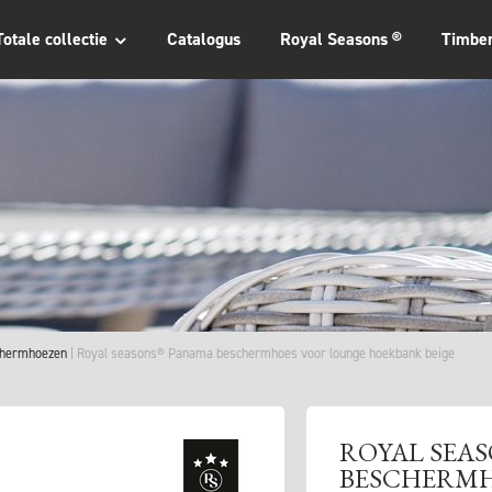
Totale collectie
Catalogus
Royal Seasons ®
Timbe
hermhoezen
Royal seasons® Panama beschermhoes voor lounge hoekbank beige
ROYAL SEA
BESCHERMH