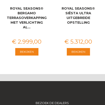
ROYAL SEASONS®
ROYAL SEASONS®
BERGAMO
SIËSTA ULTRA
TERRASOVERKAPPING
UITGEBREIDE
MET VERLICHTING
OPSTELLING
AL…
€
2.999
,
00
€
5.312
,
00
BEKIJKEN
BEKIJKEN
BEZOEK DE DEALERS