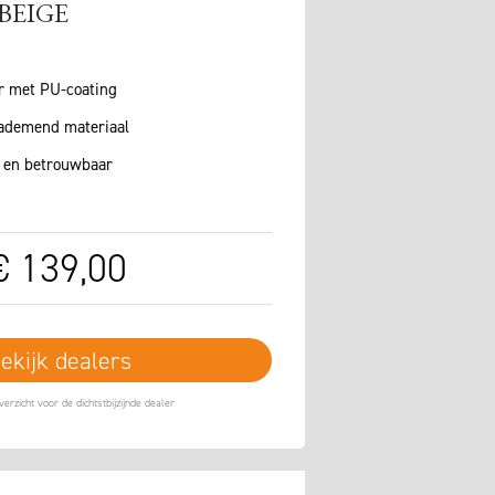
BEIGE
r met PU-coating
ademend materiaal
k en betrouwbaar
€
139
,
00
ekijk dealers