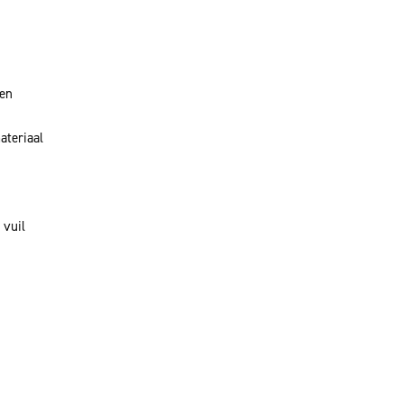
ken
teriaal
 vuil