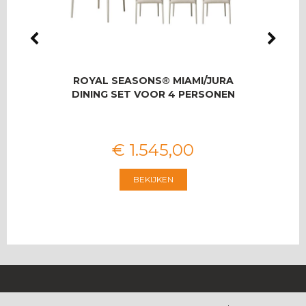
LMAS
ROYAL SEASONS® MIAMI/JURA
RO
OOR 8
DINING SET VOOR 4 PERSONEN
T
€
1.545
,
00
BEKIJKEN