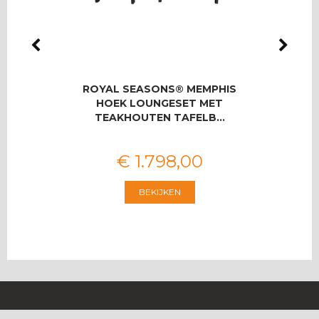
LMAS
ROYAL SEASONS® MEMPHIS
RO
OOR 8
HOEK LOUNGESET MET
T
TEAKHOUTEN TAFELB…
€
1.798
,
00
BEKIJKEN