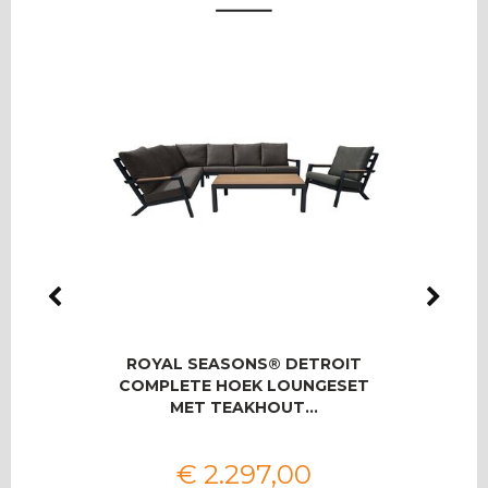
LMAS
ROYAL SEASONS® DETROIT
RO
OOR 8
COMPLETE HOEK LOUNGESET
T
MET TEAKHOUT…
€
2.297
,
00