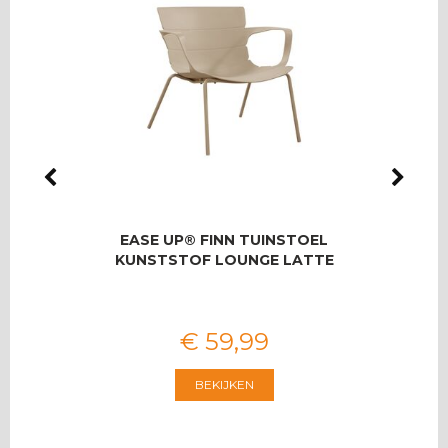
LMAS
EASE UP® FINN TUINSTOEL
RO
OOR 8
KUNSTSTOF LOUNGE LATTE
T
€
59
,
99
BEKIJKEN