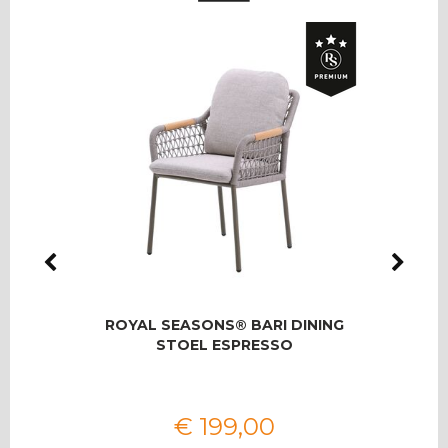
LMAS
ROYAL SEASONS® BARI DINING
RO
OOR 8
STOEL ESPRESSO
T
€
199
,
00