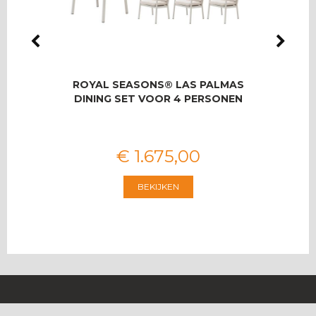
LMAS
ROYAL SEASONS® LAS PALMAS
RO
OOR 8
DINING SET VOOR 4 PERSONEN
T
€
1.675
,
00
BEKIJKEN