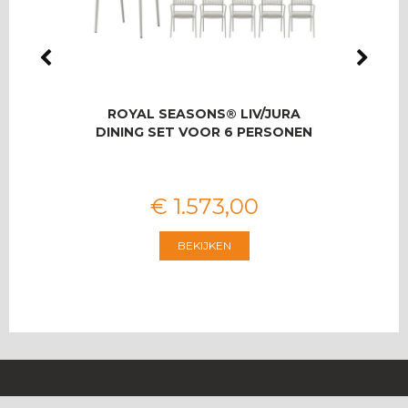
LMAS
ROYAL SEASONS® LIV/JURA
RO
OOR 8
DINING SET VOOR 6 PERSONEN
T
€
1.573
,
00
BEKIJKEN