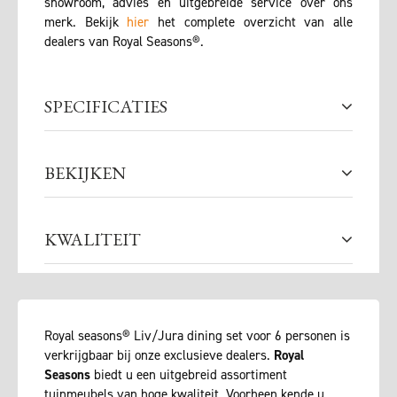
showroom, advies en uitgebreide service over ons
merk. Bekijk
hier
het complete overzicht van alle
dealers van Royal Seasons®.
SPECIFICATIES
BEKIJKEN
KWALITEIT
Royal seasons® Liv/Jura dining set voor 6 personen is
verkrijgbaar bij onze exclusieve dealers.
Royal
Seasons
biedt u een uitgebreid assortiment
tuinmeubels van hoge kwaliteit. Voorheen kende u