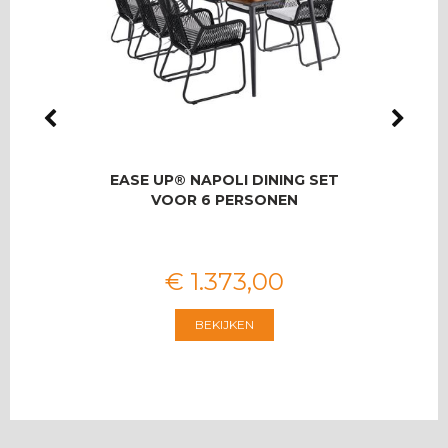
LMAS
EASE UP® NAPOLI DINING SET
RO
OOR 8
VOOR 6 PERSONEN
T
€
1.373
,
00
BEKIJKEN