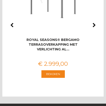
IO
ROYAL SEASONS® BERGAMO
ROYA
SET
TERRASOVERKAPPING MET
U
VERLICHTING AL…
€
2.999
,
00
BEKIJKEN