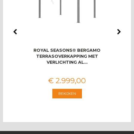
IO
ROYAL SEASONS® BERGAMO
ROYA
SET
TERRASOVERKAPPING MET
U
VERLICHTING AL…
€
2.999
,
00
BEKIJKEN