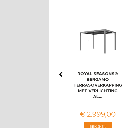
ROYAL SEASONS®
ROYAL SEASONS®
FABIO
BERGAMO
UITSCHUIFBARE
TERRASOVERKAPPING
DINING SET VOOR 8
MET VERLICHTING
PERSON…
AL…
€
3.151
,
00
€
2.999
,
00
BEKIJKEN
BEKIJKEN