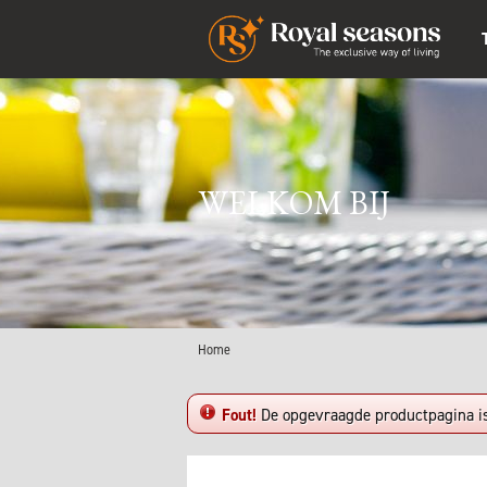
WELKOM BIJ
Home
Fout!
De opgevraagde productpagina is 