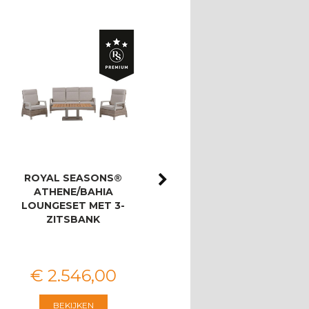
ROYAL SEASONS®
ROYAL SEASONS®
ATHENE/BAHIA
SIËSTA UITGEBREIDE
LOUNGESET MET 3-
OPSTELLING
ZITSBANK
€
2.546
,
00
€
3.913
,
00
BEKIJKEN
BEKIJKEN