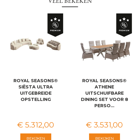
VEEL BEKEKEN
ROYAL SEASONS®
ROYAL SEASONS®
SIËSTA ULTRA
ATHENE
UITGEBREIDE
UITSCHUIFBARE
OPSTELLING
DINING SET VOOR 8
PERSO…
€
5.312
,
00
€
3.531
,
00
BEKIJKEN
BEKIJKEN