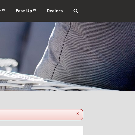
r ®
Ease Up ®
Dealers
x