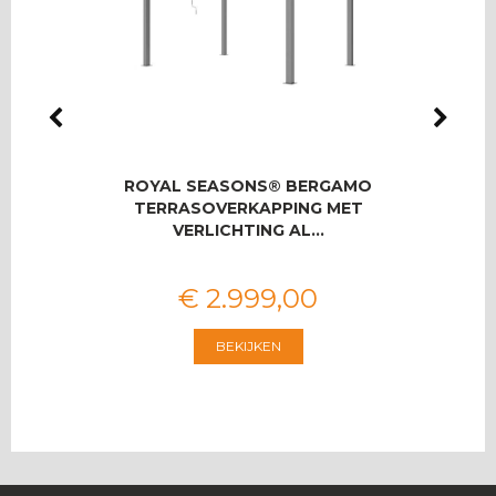
IO
ROYAL SEASONS® BERGAMO
ROYA
SET
TERRASOVERKAPPING MET
U
VERLICHTING AL…
€
2.999
,
00
BEKIJKEN