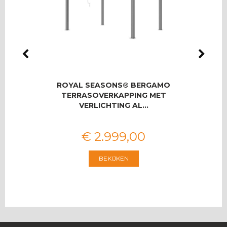
IO
ROYAL SEASONS® BERGAMO
ROYA
SET
TERRASOVERKAPPING MET
U
VERLICHTING AL…
€
2.999
,
00
BEKIJKEN