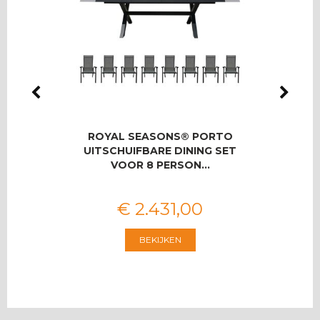
LMAS
ROYAL SEASONS® PORTO
RO
OOR 8
UITSCHUIFBARE DINING SET
T
VOOR 8 PERSON…
€
2.431
,
00
BEKIJKEN