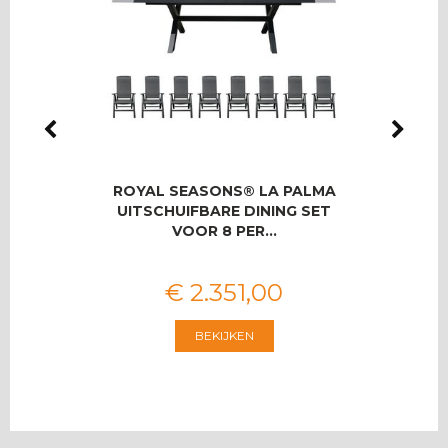
LMAS
ROYAL SEASONS® LA PALMA
RO
OOR 8
UITSCHUIFBARE DINING SET
T
VOOR 8 PER…
€
2.351
,
00
BEKIJKEN