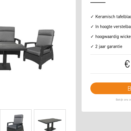
✓ Keramisch tafelblad
✓ In hoogte verstelbar
✓ hoogwaardig wicke
✓ 2 jaar garantie
€
B