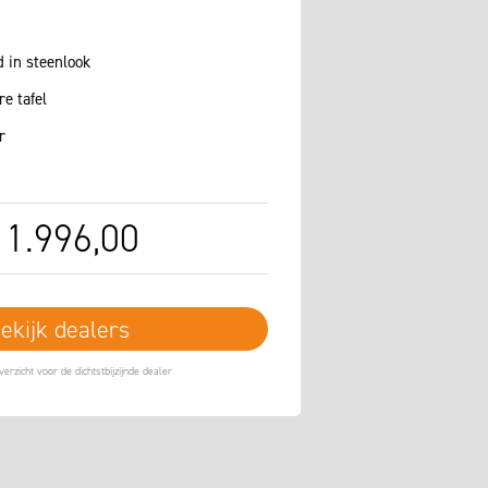
 in steenlook
e tafel
r
1.996
,
00
ekijk dealers