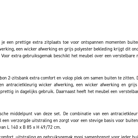
je een prettige extra zitplaats toe voor ontspannen momenten buite
erking, een wicker afwerking en grijs polyester bekleding krijgt dit ond
as. Voor extra gebruiksgemak beschikt het meubel over een verstelbare
abon 2-zitsbank extra comfort en volop plek om samen buiten te zitten.
en antracietkleurig wicker afwerking, een wicker afwerking en grijs
rettig in dagelijks gebruik. Daarnaast heeft het meubel een verstelb
tische middelpunt van deze set. De combinatie van een antracietkle
el een verzorgde uitstraling en zorgt voor een stevige basis voor buite
 van L 140 x B 85 x H 49/72 cm.
 comfort, uitstraling en gebruiksgemak mooi samenbrengt voor ieder b