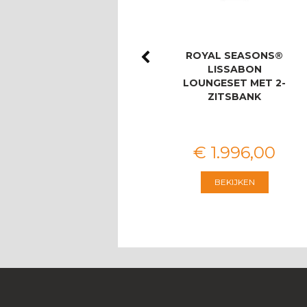
ROYAL SEASONS®
ROYAL SEASONS®
LAS PALMAS STOEL-
LISSABON
BANK DINING SET
LOUNGESET MET 2-
VOOR 8 PERS…
ZITSBANK
€
3.674
,
00
€
1.996
,
00
BEKIJKEN
BEKIJKEN