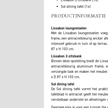
Sol dining tafel (1x)
PRODUCTINFORMATIE
Lissabon loungestoelen
Met de Lissabon loungestoelen voeg 
frame, een antracietkleurig wicker afw
intensief gebruik in tuin of op terr
87 x H 103 cm.
Lissabon 2-zitsbank
Binnen deze opstelling biedt de Liss
antracietkleurig aluminium frame, e
verzorgde look en maken het meubel p
x D 87 x H 103 cm.
Sol dining tafel
De Sol dining tafel vormt het prak
tafelblad in antraciet geeft het meub
verstelbaar onderstel en afmetingen
Daarmee kies je voor een tuinset die