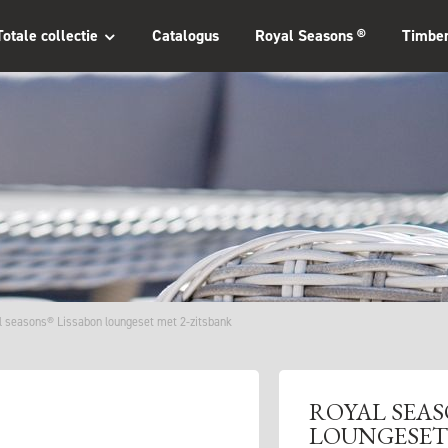
Totale collectie
Catalogus
Royal Seasons ®
Timbe
l seasons® Lissabon loungeset met 2-zitsbank
ROYAL SEAS
LOUNGESET 