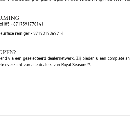
ERMING
0xH85 - 8717591778141
-surface reiniger - 8719319369914
OPEN?
tend via een geselecteerd dealernetwerk. Zij bieden u een complete s
te overzicht van alle dealers van Royal Seasons®.