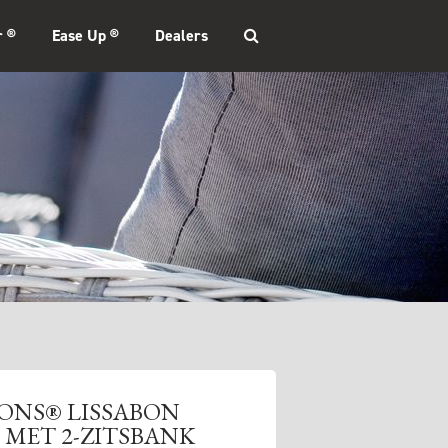
r ®
Ease Up ®
Dealers
ONS® LISSABON
MET 2-ZITSBANK