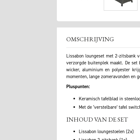
OMSCHRIJVING
Lissabon loungeset met 2-zitsbank v
verzorgde buitenplek maakt. De set b
wicker, aluminium en polyester krij
momenten, lange zomeravonden en gez
Pluspunten:
Keramisch tafelblad in steenlo
Met de ‘verstelbare’ tafel swit
INHOUD VAN DE SET
Lissabon loungestoelen (2x)
Lissabon 2-zitsbank (1x)