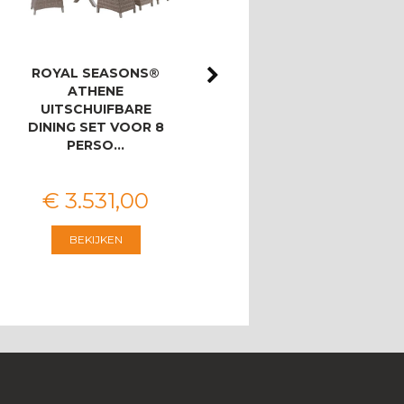
ROYAL SEASONS®
ROYAL SEASONS®
ATHENE
ATHENE/BAHIA
UITSCHUIFBARE
LOUNGESET MET 3-
DINING SET VOOR 8
ZITSBANK
PERSO…
€
3.531
,
00
€
2.546
,
00
BEKIJKEN
BEKIJKEN