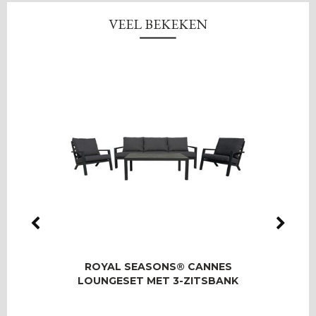
VEEL BEKEKEN
LMAS
ROYAL SEASONS® CANNES
RO
OOR 8
LOUNGESET MET 3-ZITSBANK
T