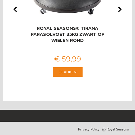
LMAS
ROYAL SEASONS® TIRANA
RO
OOR 8
PARASOLVOET 35KG ZWART OP
T
WIELEN ROND
€
59
,
99
BEKIJKEN
Privacy Policy
| © Royal Seasons