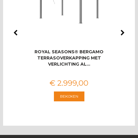
IO
ROYAL SEASONS® BERGAMO
ROYA
SET
TERRASOVERKAPPING MET
U
VERLICHTING AL…
€
2.999
,
00
BEKIJKEN