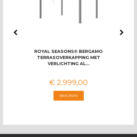
LMAS
ROYAL SEASONS® BERGAMO
ROYA
OOR 8
TERRASOVERKAPPING MET
U
VERLICHTING AL…
€
2.999
,
00
BEKIJKEN