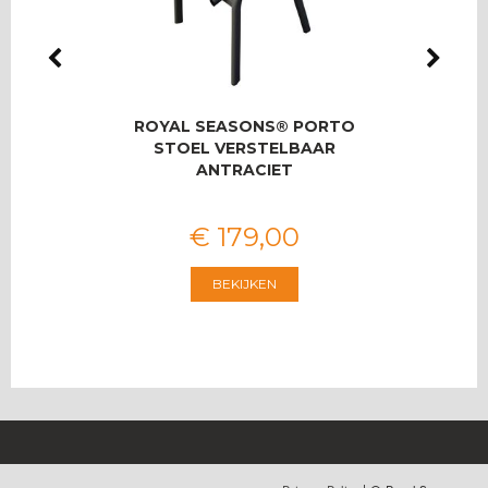
LMAS
ROYAL SEASONS® PORTO
RO
OOR 8
STOEL VERSTELBAAR
T
ANTRACIET
€
179
,
00
BEKIJKEN