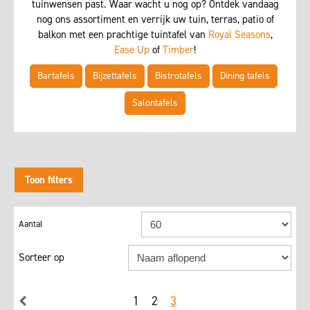
tuinwensen past. Waar wacht u nog op? Ontdek vandaag
nog ons assortiment en verrijk uw tuin, terras, patio of
balkon met een prachtige tuintafel van
Royal Seasons
,
Ease Up
of
Timber
!
Bartafels
Bijzettafels
Bistrotafels
Dining tafels
Salontafels
Toon filters
Sorteer op
1
2
3