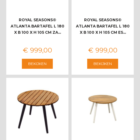
ROYAL SEASONS®
ROYAL SEASONS®
ATLANTA BARTAFEL L 180
ATLANTA BARTAFEL L 180
X B 100 X H 105 CM ZA…
X B 100 X H 105 CM ES…
€
999
,
00
€
999
,
00
BEKIJKEN
BEKIJKEN